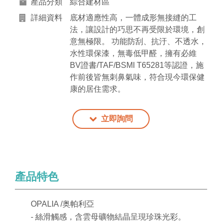
產品分類
綜合建材區
詳細資料
底材適應性高，一體成形無接縫的工
法，讓設計的巧思不再受限於環境，創
意無極限。 功能防刮、抗汙、不透水，
水性環保漆，無毒低甲醛，擁有必維
BV證書/TAF/BSMI T65281等認證，施
作前後皆無刺鼻氣味，符合現今環保健
康的居住需求。
立即詢問
產品特色
OPALIA /奥帕利亞
- 絲滑觸感，含雲母礦物結晶呈現珍珠光彩。