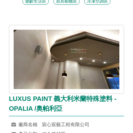
樂齡生活區
廚具櫥櫃區
冷凍空調區
LUXUS PAINT 義大利米蘭特殊塗料 -
OPALIA /奥帕利亞
廠商名稱
宸心宸藝工程有限公司