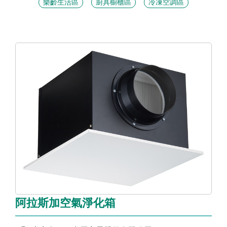
樂齡生活區
廚具櫥櫃區
冷凍空調區
阿拉斯加空氣淨化箱