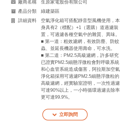
廠商名稱
生原家電股份有限公司
產品分類
綠建築區
詳細資料
空氣淨化箱可搭配靜音型風機使用，本
身具有2（標配）+1（選購）道過濾裝
置，可過濾各種空氣中的雜質、異味。
■ 第一道：粗效濾網，有效防塵、防蚊
蟲、並延長機器使用壽命，可水洗。
■ 第二道：PM2.5高級濾網，許多研究
已證實PM2.5細懸浮微粒會對呼吸系統
和心血管系統造成傷害，阿拉斯加空氣
淨化箱採用可過濾PM2.5細懸浮微粒的
高級濾網，經實驗室證明，一次性過濾
可達90%以上，一小時循環過濾去除率
更可達99.9%。
立即詢問